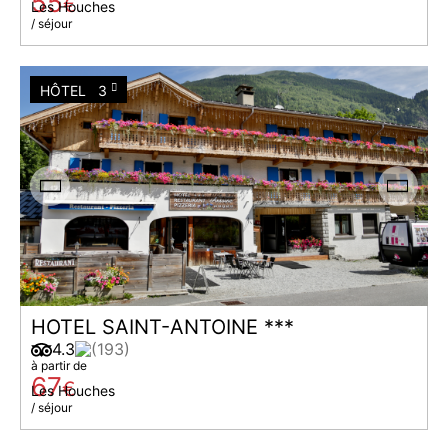
55
€
Les Houches
/ séjour
HÔTEL
3
HOTEL SAINT-ANTOINE ***
4.3
(193)
à partir de
67
€
Les Houches
/ séjour