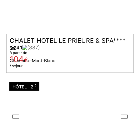
CHALET HOTEL LE PRIEURE & SPA****
4.1
(887)
à partir de
104
€
Chamonix-Mont-Blanc
/ séjour
HÔTEL
2