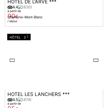
HOTEL DE L'ARVE ***
4.4
(830)
à partir de
90
€
Chamonix-Mont-Blanc
/ séjour
HÔTEL
3
HOTEL LES LANCHERS ***
4.5
(474)
à partir de