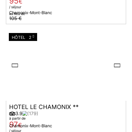
95
€
/ séjour
Chamonix-Mont-Blanc
au lieu de
105 €
HÔTEL
2
HOTEL LE CHAMONIX **
3.9
(179)
à partir de
97
€
Chamonix-Mont-Blanc
/ séjour