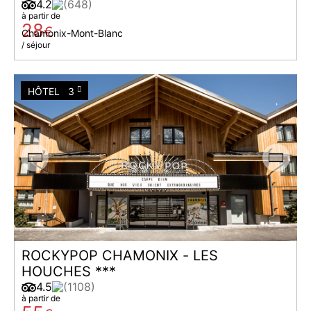
4.2
(648)
à partir de
28
€
Chamonix-Mont-Blanc
/ séjour
HÔTEL
3
ROCKYPOP CHAMONIX - LES
HOUCHES ***
4.5
(1108)
à partir de