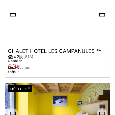
CHALET HOTEL LES CAMPANULES **
4.2
(613)
à partir de
83
€
Les Houches
/ séjour
HÔTEL
2