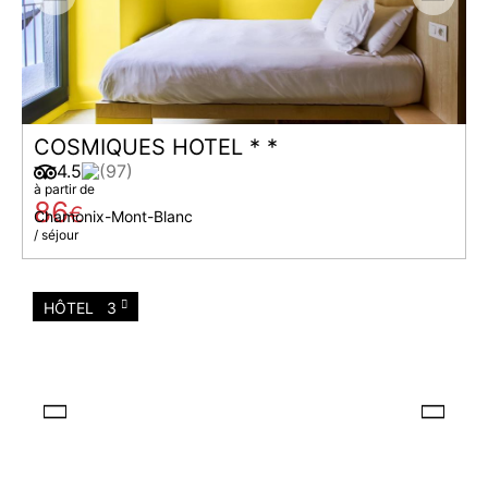
COSMIQUES HOTEL * *
4.5
(97)
à partir de
86
€
Chamonix-Mont-Blanc
/ séjour
HÔTEL
3