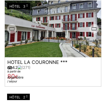
HÔTEL
3
HOTEL LA COURONNE ***
4.2
(271)
à partir de
80
€
Argentière
/ séjour
HÔTEL
2