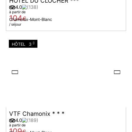
HOTEL DU CLOCHER ***
4.0
(138)
à partir de
104
€
Chamonix-Mont-Blanc
/ séjour
HÔTEL
3
VTF Chamonix * * *
4.0
(189)
à partir de
109