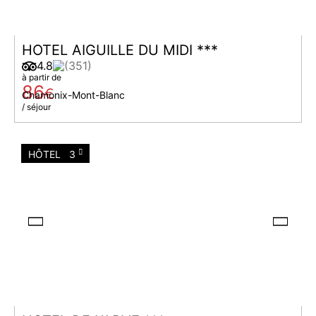
HOTEL AIGUILLE DU MIDI ***
4.8
(351)
à partir de
86
€
Chamonix-Mont-Blanc
/ séjour
HÔTEL
3