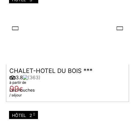
CHALET-HOTEL DU BOIS ***
3.8
(363)
à partir de
99
€
Les Houches
/ séjour
HÔTEL
2