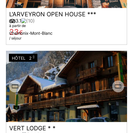
L'ARVEYRON OPEN HOUSE ***
3.1
(10)
à partir de
23
€
Chamonix-Mont-Blanc
/ séjour
HÔTEL
2
VERT LODGE * *