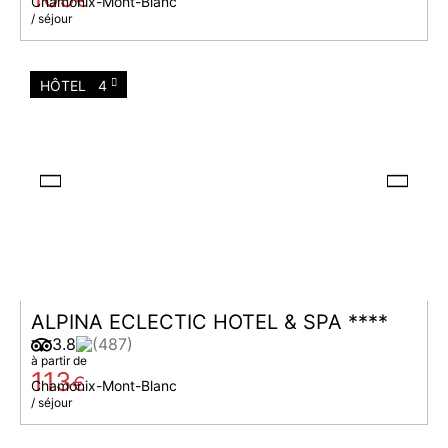
€
Chamonix-Mont-Blanc
/ séjour
HÔTEL
4
ALPINA ECLECTIC HOTEL & SPA ****
3.8
(487)
à partir de
113
€
Chamonix-Mont-Blanc
/ séjour