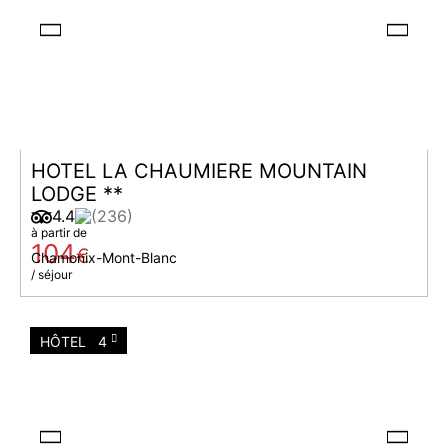
HOTEL LA CHAUMIERE MOUNTAIN
LODGE **
4.4
(236)
à partir de
104
€
Chamonix-Mont-Blanc
/ séjour
HÔTEL
4