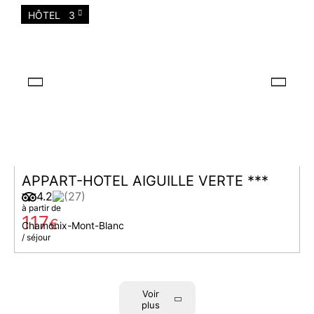
HÔTEL
3
APPART-HOTEL AIGUILLE VERTE ***
4.2
(27)
à partir de
117
€
Chamonix-Mont-Blanc
/ séjour
Voir
plus