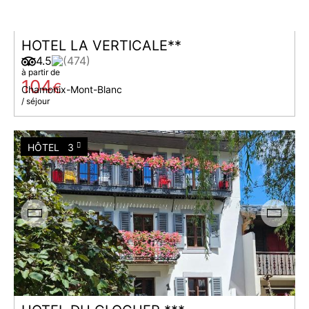
HOTEL LA VERTICALE**
4.5
(474)
à partir de
104
€
Chamonix-Mont-Blanc
/ séjour
HÔTEL
3