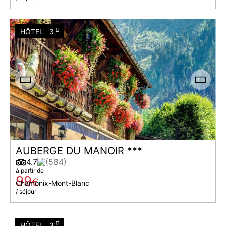
HÔTEL
3
AUBERGE DU MANOIR ***
4.7
(584)
à partir de
99
€
Chamonix-Mont-Blanc
/ séjour
HÔTEL
3