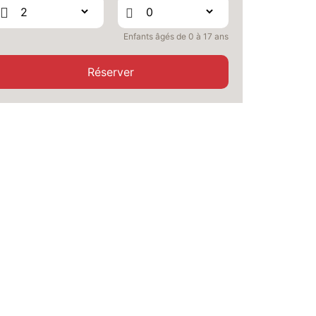
MARS
/hébergement
Enfants âgés de 0 à 17 ans
Réserver