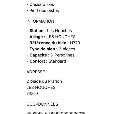
- Casier à skis
- Pied des pistes
INFORMATION
-
Station :
Les Houches
-
Village :
LES HOUCHES
-
Référence du bien :
H779
-
Type de bien :
2 pièces
-
Capacité :
6 Personnes
-
Confort :
Standard
ADRESSE
2 place du Prarion
LES HOUCHES
74310
COORDONNÉES
45.8949, 6.782820000000015