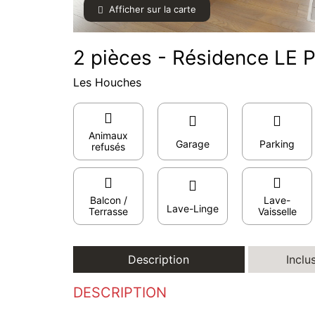
Afficher sur la carte
2 pièces - Résidence LE 
Les Houches
Animaux
Garage
Parking
refusés
Balcon /
Lave-
Lave-Linge
Terrasse
Vaisselle
Description
Inclu
DESCRIPTION