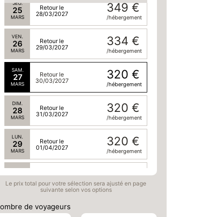
JEU.
349 €
Retour le
25
28/03/2027
MARS
/hébergement
VEN.
334 €
Retour le
26
29/03/2027
MARS
/hébergement
SAM.
320 €
Retour le
27
30/03/2027
MARS
/hébergement
DIM.
320 €
Retour le
28
31/03/2027
MARS
/hébergement
LUN.
320 €
Retour le
29
01/04/2027
MARS
/hébergement
MAR.
320 €
Retour le
30
02/04/2027
Le prix total pour votre sélection sera ajusté en page
MARS
/hébergement
suivante selon vos options
MER.
320 €
ombre de voyageurs
Retour le
31
03/04/2027