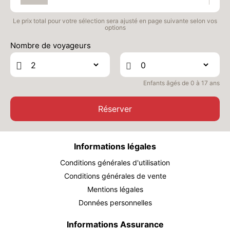
MAR.
450 €
Retour le
30
02/04/2027
Le prix total pour votre sélection sera ajusté en page suivante selon vos
MARS
/hébergement
options
MER.
450 €
Nombre de voyageurs
Retour le
31
03/04/2027
MARS
/hébergement
Enfants âgés de 0 à 17 ans
Réserver
Informations légales
Conditions générales d'utilisation
Conditions générales de vente
Mentions légales
Données personnelles
Informations Assurance