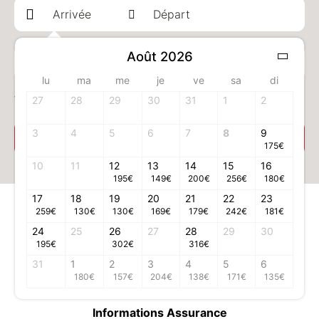
Août 2026
1 adulte(s)
lu
ma
me
je
ve
sa
di
Votre chambre
27
28
29
30
31
1
2
3
4
5
6
7
8
9
Sélectionner votre chambre
175
€
10
11
12
13
14
15
16
195
€
149
€
200
€
256
€
180
€
17
18
19
20
21
22
23
Informations légales
259
€
130
€
130
€
169
€
179
€
242
€
181
€
Conditions générales d'utilisation
24
25
26
27
28
29
30
195
€
302
€
316
€
Conditions générales de vente
31
1
2
Mentions légales
3
4
5
6
180
€
157
€
204
€
138
€
171
€
135
€
Données personnelles
Informations Assurance