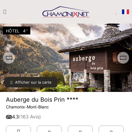
HÔTEL
4
Afficher sur la carte
Auberge du Bois Prin ****
Chamonix-Mont-Blanc
4.3
(163 Avis)