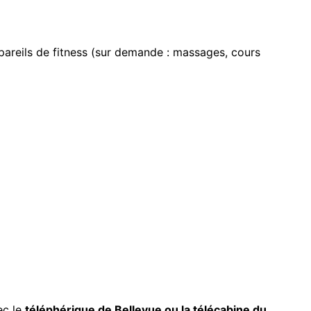
reils de fitness (sur demande : massages, cours
ec le
téléphérique de Bellevue ou la télécabine du