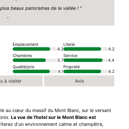
plus beaux panoramas de la vallée !
-
Emplacement
Literie
4.2
4.2
Chambres
Service
3.7
4.4
Qualité/prix
Propreté
4.1
4.2
u à visiter
Avis
le au cœur du massif du Mont Blanc, sur le versant
onix.
La vue de l'hotel sur le Mont Blanc est
ofiterez d'un environnement calme et champêtre,