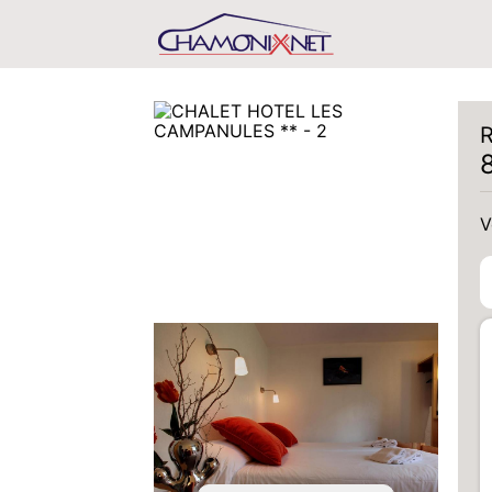
R
V
V