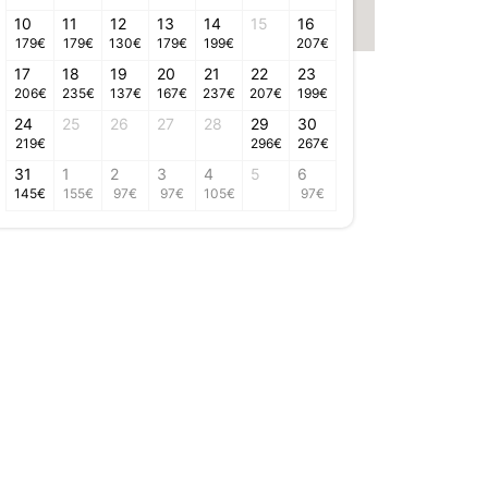
10
11
12
13
14
15
16
179
€
179
€
130
€
179
€
199
€
207
€
17
18
19
20
21
22
23
206
€
235
€
137
€
167
€
237
€
207
€
199
€
24
25
26
27
28
29
30
219
€
296
€
267
€
31
1
2
3
4
5
6
145
€
155
€
97
€
97
€
105
€
97
€