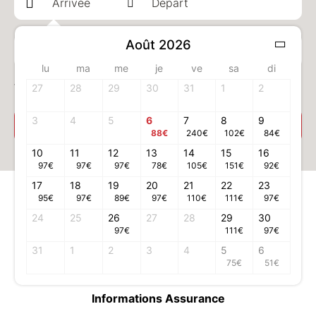
Août 2026
1 adulte(s)
lu
ma
me
je
ve
sa
di
Votre chambre
27
28
29
30
31
1
2
3
4
5
6
7
8
9
Sélectionner votre chambre
88
€
240
€
102
€
84
€
10
11
12
13
14
15
16
97
€
97
€
97
€
78
€
105
€
151
€
92
€
17
18
19
20
21
22
23
Informations légales
95
€
97
€
89
€
97
€
110
€
111
€
97
€
Conditions générales d'utilisation
24
25
26
27
28
29
30
97
€
111
€
97
€
Conditions générales de vente
31
1
2
Mentions légales
3
4
5
6
75
€
51
€
Données personnelles
Informations Assurance