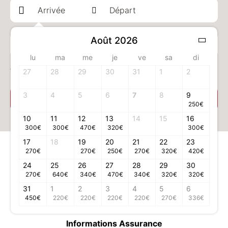
Août 2026
1 adulte(s)
lu
ma
me
je
ve
sa
di
Votre chambre
27
28
29
30
31
1
2
3
4
5
6
7
8
9
Sélectionner votre chambre
250
€
10
11
12
13
14
15
16
300
€
300
€
470
€
320
€
300
€
17
18
19
20
21
22
23
Informations légales
270
€
270
€
250
€
270
€
320
€
420
€
Conditions générales d'utilisation
24
25
26
27
28
29
30
270
€
640
€
340
€
470
€
340
€
320
€
320
€
Conditions générales de vente
31
1
2
Mentions légales
3
4
5
6
450
€
220
€
220
€
220
€
220
€
270
€
336
€
Données personnelles
Informations Assurance