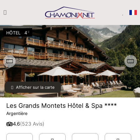
HÔTEL
4
Afficher sur la carte
Les Grands Montets Hôtel & Spa ****
Argentière
4.6
(523 Avis)