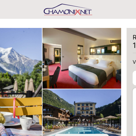
R
V
V