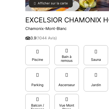
Afficher sur la carte
EXCELSIOR CHAMONIX HO
Chamonix-Mont-Blanc
3.9
(1044 Avis)
Bain à
Piscine
Sauna
remous
Parking
Ascenseur
Jardin
Balcon /
Vue Mont