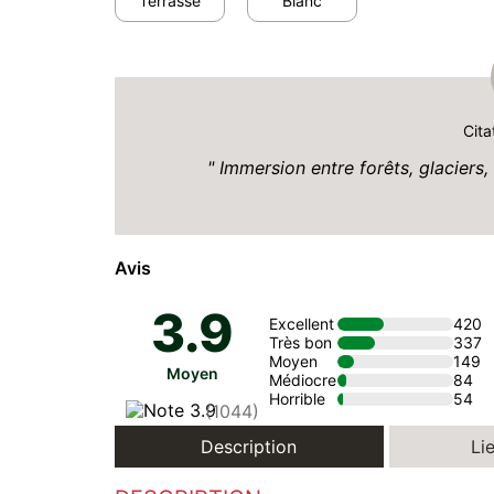
Terrasse
Blanc
Cita
Immersion entre forêts, glacier
Avis
3.9
Excellent
420
Très bon
337
Moyen
149
Moyen
Médiocre
84
Horrible
54
(1044)
Description
Lie