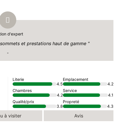
tion d'expert
s, sommets et prestations haut de gamme
-
Literie
Emplacement
4.5
4.2
Chambres
Service
4.2
4.1
Qualité/prix
Propreté
3.8
4.3
u à visiter
Avis