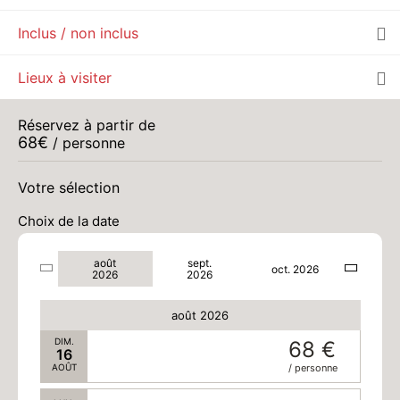
Inclus / non inclus
MAR.
68 €
11
AOÛT
/ personne
Lieux à visiter
MER.
68 €
12
AOÛT
/ personne
Réservez à partir de
68
€
/ personne
JEU.
68 €
13
AOÛT
/ personne
Votre sélection
Choix de la date
VEN.
68 €
14
AOÛT
/ personne
août
sept.
oct. 2026
2026
2026
SAM.
68 €
15
AOÛT
/ personne
août 2026
DIM.
68 €
16
AOÛT
/ personne