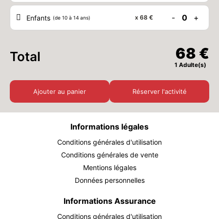
-
0
+
Enfants
x
68 €
(de 10 à 14 ans)
LUN.
68 €
24
AOÛT
/ personne
68 €
Total
MAR.
68 €
25
1 Adulte(s)
AOÛT
/ personne
MER.
68 €
Ajouter au panier
Réserver l'activité
26
AOÛT
/ personne
JEU.
68 €
Informations légales
27
AOÛT
/ personne
Conditions générales d'utilisation
VEN.
Conditions générales de vente
68 €
28
Mentions légales
AOÛT
/ personne
Données personnelles
SAM.
68 €
29
Informations Assurance
AOÛT
/ personne
Conditions générales d'utilisation