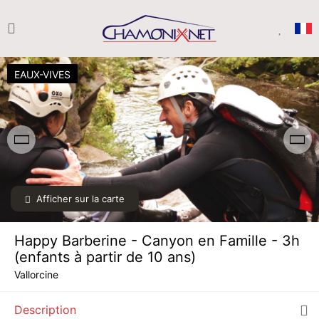
EAUX-VIVES
Afficher sur la carte
Happy Barberine - Canyon en Famille - 3h
DIM.
68 €
(enfants à partir de 10 ans)
09
AOÛT
/ personne
Vallorcine
LUN.
68 €
10
Description
AOÛT
/ personne