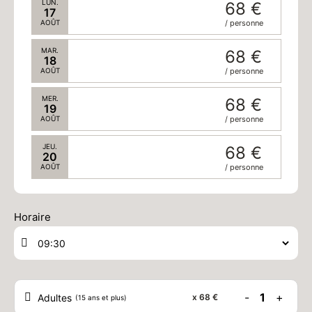
LUN.
68 €
17
AOÛT
/ personne
MAR.
68 €
18
AOÛT
/ personne
MER.
68 €
19
AOÛT
/ personne
JEU.
68 €
20
AOÛT
/ personne
VEN.
68 €
21
Horaire
AOÛT
/ personne
SAM.
68 €
22
AOÛT
/ personne
DIM.
68 €
-
1
+
Adultes
x
68 €
(15 ans et plus)
23
AOÛT
/ personne