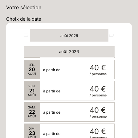
LUN.
40 €
17
à partir de
Votre sélection
AOÛT
/ personne
Choix de la date
MAR.
40 €
18
à partir de
AOÛT
/ personne
août 2026
MER.
40 €
19
à partir de
août 2026
AOÛT
/ personne
JEU.
40 €
20
à partir de
AOÛT
/ personne
VEN.
40 €
21
à partir de
AOÛT
/ personne
SAM.
40 €
22
à partir de
AOÛT
/ personne
DIM.
40 €
23
à partir de
AOÛT
/ personne