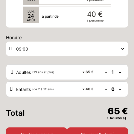
LUN.
40 €
24
à partir de
AOÛT
/ personne
MAR.
40 €
25
à partir de
Horaire
AOÛT
/ personne
MER.
40 €
26
à partir de
AOÛT
/ personne
-
1
+
Adultes
x
65 €
(13 ans et plus)
JEU.
40 €
27
à partir de
AOÛT
/ personne
-
0
+
Enfants
x
40 €
(de 7 à 12 ans)
VEN.
40 €
28
à partir de
AOÛT
/ personne
65 €
Total
SAM.
40 €
1 Adulte(s)
29
à partir de
AOÛT
/ personne