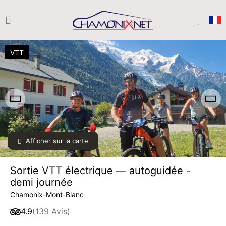
VTT
Afficher sur la carte
SAM.
40 €
08
à partir de
AOÛT
/ personne
Sortie VTT électrique — autoguidée -
DIM.
40 €
demi journée
09
à partir de
AOÛT
/ personne
Chamonix-Mont-Blanc
4.9
(139 Avis)
LUN.
40 €
10
à partir de
AOÛT
/ personne