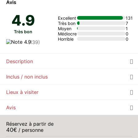
Avis
MAR.
40 €
4.9
11
à partir de
Excellent
131
AOÛT
/ personne
Très bon
7
Moyen
1
Très bon
MER.
Médiocre
0
40 €
12
à partir de
Horrible
0
(139)
AOÛT
/ personne
JEU.
40 €
13
à partir de
Description
AOÛT
/ personne
VEN.
Inclus / non inclus
40 €
14
à partir de
AOÛT
/ personne
Lieux à visiter
SAM.
40 €
15
à partir de
AOÛT
/ personne
Avis
DIM.
40 €
16
à partir de
Réservez à partir de
AOÛT
/ personne
40
€
/ personne