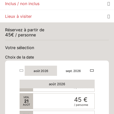
Inclus / non inclus
VEN.
45 €
14
Lieux à visiter
AOÛT
/ personne
SAM.
45 €
Réservez à partir de
15
45
€
/ personne
AOÛT
/ personne
MAR.
45 €
Votre sélection
18
AOÛT
/ personne
Choix de la date
MER.
45 €
19
AOÛT
/ personne
août 2026
sept. 2026
JEU.
45 €
20
août 2026
AOÛT
/ personne
VEN.
45 €
21
AOÛT
/ personne