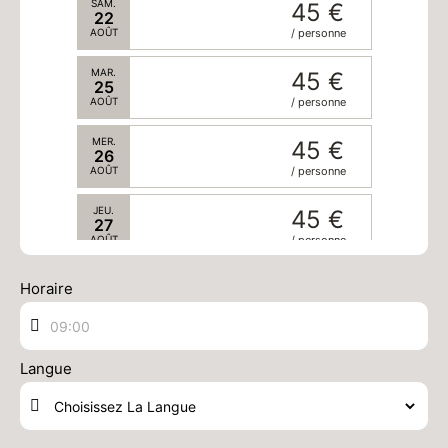
SAM.
45 €
22
AOÛT
/ personne
MAR.
45 €
25
AOÛT
/ personne
MER.
45 €
26
AOÛT
/ personne
JEU.
45 €
27
AOÛT
/ personne
VEN.
45 €
Horaire
28
AOÛT
/ personne
SAM.
45 €
29
Langue
AOÛT
/ personne
septembre 2026