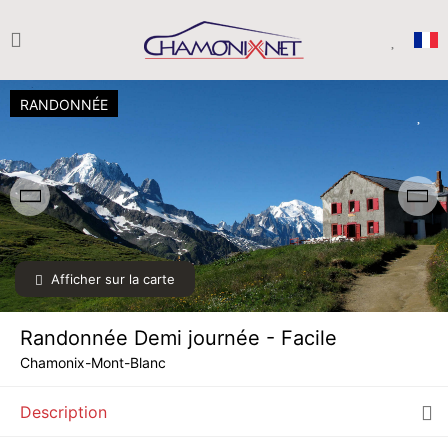
RANDONNÉE
Afficher sur la carte
MAR.
45 €
11
AOÛT
/ personne
Randonnée Demi journée - Facile
MER.
45 €
12
Chamonix-Mont-Blanc
AOÛT
/ personne
Description
JEU.
45 €
13
AOÛT
/ personne