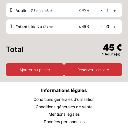
MAR.
45 €
01
-
1
+
Adultes
x
45 €
(18 ans et plus)
SEPT.
/ personne
MER.
45 €
02
-
0
+
Enfants
x
45 €
(de 12 à 17 ans)
SEPT.
/ personne
JEU.
45 €
45 €
03
Total
SEPT.
/ personne
1 Adulte(s)
VEN.
45 €
04
Ajouter au panier
Réserver l'activité
SEPT.
/ personne
SAM.
45 €
05
Informations légales
SEPT.
/ personne
Conditions générales d'utilisation
MAR.
45 €
08
Conditions générales de vente
SEPT.
/ personne
Mentions légales
MER.
Données personnelles
45 €
09