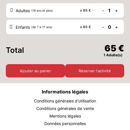
-
1
+
Adultes
x
65 €
(18 ans et plus)
MER.
65 €
26
AOÛT
/ personne
-
0
+
Enfants
x
65 €
(de 7 à 17 ans)
JEU.
65 €
27
AOÛT
/ personne
65 €
Total
VEN.
65 €
28
1 Adulte(s)
AOÛT
/ personne
Ajouter au panier
Réserver l'activité
SAM.
65 €
29
AOÛT
/ personne
Informations légales
DIM.
65 €
30
AOÛT
/ personne
Conditions générales d'utilisation
Conditions générales de vente
Mentions légales
Données personnelles