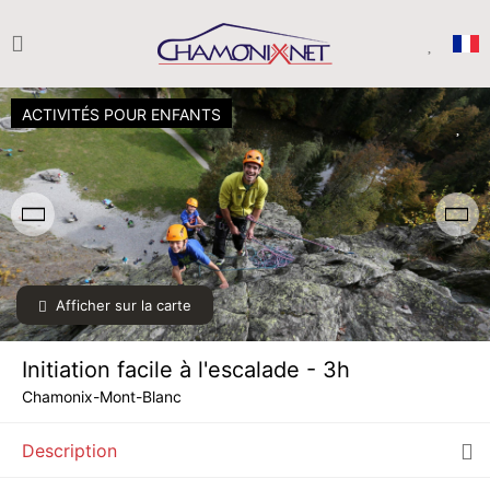
ACTIVITÉS POUR ENFANTS
Afficher sur la carte
LUN.
65 €
10
AOÛT
/ personne
Initiation facile à l'escalade - 3h
MAR.
65 €
11
Chamonix-Mont-Blanc
AOÛT
/ personne
Description
MER.
65 €
12
AOÛT
/ personne