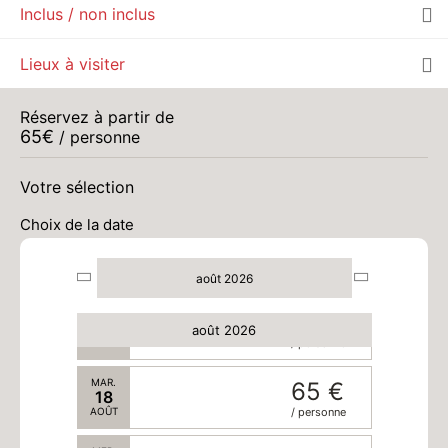
Inclus / non inclus
JEU.
65 €
13
Lieux à visiter
AOÛT
/ personne
VEN.
65 €
Réservez à partir de
14
65
€
/ personne
AOÛT
/ personne
SAM.
65 €
Votre sélection
15
AOÛT
/ personne
Choix de la date
DIM.
65 €
16
AOÛT
/ personne
août 2026
LUN.
65 €
17
août 2026
AOÛT
/ personne
MAR.
65 €
18
AOÛT
/ personne