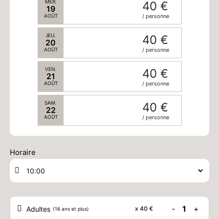
MER.
40 €
19
AOÛT
/ personne
JEU.
40 €
20
AOÛT
/ personne
VEN.
40 €
21
AOÛT
/ personne
SAM.
40 €
22
AOÛT
/ personne
DIM.
40 €
23
Horaire
AOÛT
/ personne
LUN.
40 €
24
AOÛT
/ personne
MAR.
40 €
-
1
+
Adultes
x
40 €
(16 ans et plus)
25
AOÛT
/ personne