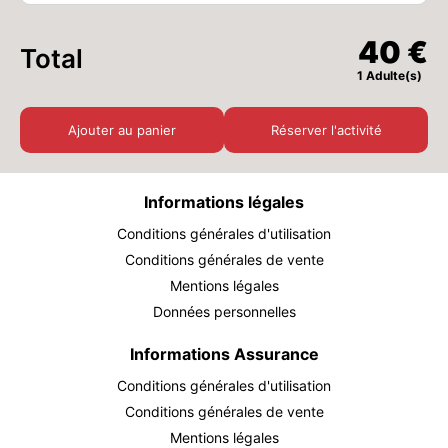
MER.
40 €
40 €
Total
26
AOÛT
/ personne
1 Adulte(s)
JEU.
40 €
27
Ajouter au panier
Réserver l'activité
AOÛT
/ personne
VEN.
40 €
28
Informations légales
AOÛT
/ personne
Conditions générales d'utilisation
SAM.
40 €
29
Conditions générales de vente
AOÛT
/ personne
Mentions légales
Données personnelles
DIM.
40 €
30
AOÛT
/ personne
Informations Assurance
Conditions générales d'utilisation
Conditions générales de vente
Mentions légales