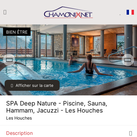
BIEN ÊTRE
Afficher sur la carte
LUN.
40 €
10
AOÛT
/ personne
SPA Deep Nature - Piscine, Sauna,
MAR.
40 €
Hammam, Jacuzzi - Les Houches
11
AOÛT
/ personne
Les Houches
MER.
40 €
12
Description
AOÛT
/ personne