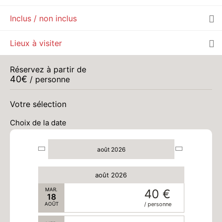
Inclus / non inclus
JEU.
40 €
13
AOÛT
/ personne
Lieux à visiter
VEN.
40 €
14
AOÛT
/ personne
Réservez à partir de
40
€
/ personne
SAM.
40 €
15
AOÛT
/ personne
Votre sélection
Choix de la date
DIM.
40 €
16
AOÛT
/ personne
août 2026
LUN.
40 €
17
AOÛT
/ personne
août 2026
MAR.
40 €
18
AOÛT
/ personne