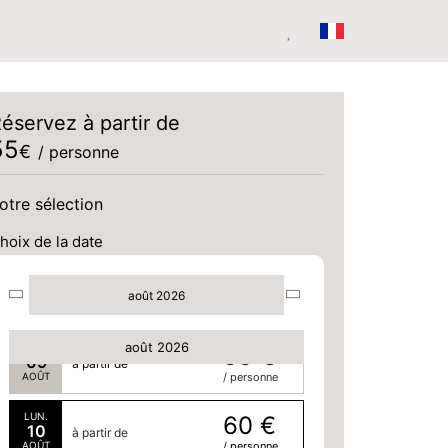
éservez à partir de
55
€
/ personne
otre sélection
VEN.
65 €
07
à partir de
hoix de la date
AOÛT
/ personne
SAM.
55 €
08
à partir de
août 2026
AOÛT
/ personne
août 2026
DIM.
55 €
09
à partir de
AOÛT
/ personne
LUN.
60 €
10
à partir de
AOÛT
/ personne