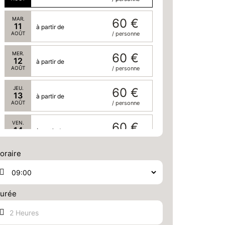
MAR.
60 €
11
à partir de
AOÛT
/ personne
MER.
60 €
12
à partir de
AOÛT
/ personne
JEU.
60 €
13
à partir de
AOÛT
/ personne
VEN.
60 €
14
à partir de
AOÛT
/ personne
oraire
SAM.
60 €
15
à partir de
AOÛT
/ personne
urée
DIM.
65 €
16
à partir de
AOÛT
/ personne